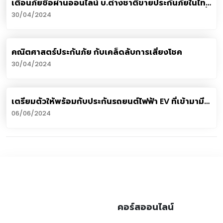
เตือนภัยซื้อผ่านออนไลน์​ บ.ต่างชาติขายประกันภัยในไทย
ไม่มีใบอนุญาต​ คปภ.รุกประสานหน่วยงานกำกับประกันที่
30/04/2024
อังกฤษและกองปราบเร่งดำเนินคดี
คณิตศาสตร์ประกันภัย กับเคล็ดลับการเสี่ยงโชค
30/04/2024
เตรียมตัวให้พร้อมกับประกันรถยนต์ไฟฟ้า EV ที่เข้ามามี
บทบาทในประเทศไทย
06/06/2024
คอร์สออนไลน์