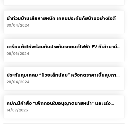
น้ำท่วมบ้านเสียหายหนัก เคลมประกันภัยบ้านอย่างไรดี
30/04/2024
เตรียมตัวให้พร้อมกับประกันรถยนต์ไฟฟ้า EV ที่เข้ามามี
บทบาทในประเทศไทย
06/06/2024
ประกันคุมเคลม “ป่วยเล็กน้อย” หวังกดราคาเบี้ยสุขภาพ
ไม่แพงเกินควร
29/04/2024
คปภ.มีคำสั่ง “เพิกถอนใบอนุญาตนายหน้า” และเร่ง
ดำเนินคดีการตามกฎหมาย “บัณฑิต จำปาแขม” กรณี
14/07/2025
หลอกเก็บเบี้ยประกันภัยพ.ร.บ. แต่ไม่ส่งเงินให้กับบริษัท
ประกันภัย ของกลุ่มนักศึกษา มหาวิทยาลัยขอนแก่น รวม
กว่า 57 ราย