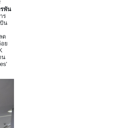
ร
พรพัน
การ
ปัน
ยลด
่อย
K
้าน
es'