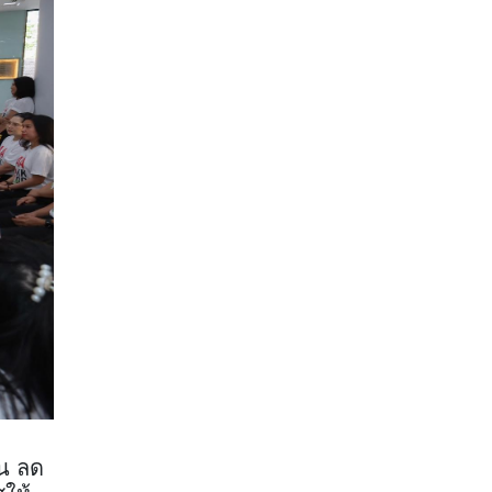
ัน ลด