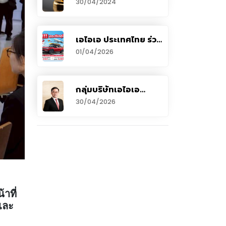
30/04/2024
หรือลูกค้าผู้ถือ
กรมธรรม์
เอไอเอ ประเทศไทย ร่วม
กับ เอ ไลฟ์ จัดแคมเปญ
01/04/2026
“กรมธรรม์ประกันภัย
สงกรานต์เบิกบานใจ
(ไมโครอินชัวรันส์)”
มอบกรมธรรม์ประกัน
กลุ่มบริษัทเอไอเอ
ภัยกลุ่ม วงเงินคุ้มครอง
รายงานการเติบโตของ
30/04/2026
สูงสุด 100,000 บาทต่อ
มูลค่าธุรกิจใหม่
กรมธรรม์
(VONB) อย่าง
แข็งแกร่งถึงร้อยละ 13
ในไตรมาสแรกของปี
2569
าที่
และ