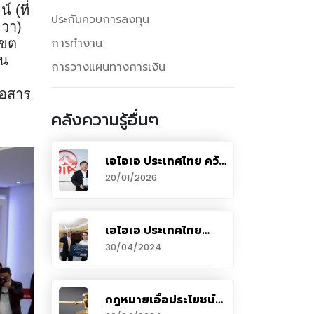
 (ที่
ประกันควบการลงทุน
ขวา)
การทำงาน
เขต
ยน
การวางแผนทางการเงิน
่อสาร
คลังความรู้อื่นๆ
เอไอเอ ประเทศไทย คว้า
รางวัล Top
20/01/2026
Investment Houses
สาขา Local Currency
Bonds จาก The Asset
Benchmark
เอไอเอ ประเทศไทย
Research Awards
มอบสิทธิพิเศษสุดเอ็กซ์
30/04/2024
2025
คลูซีฟ ที่โรงภาพยนตร์
เอ็มบาสซี ดิโพลแมท
สกรีน สำหรับสมาชิกเอ
ไอเอ เพรสทีจ คลับ
กฎหมายเอื้อประโยชน์
ให้ใคร บริษัทประกันชีวิต