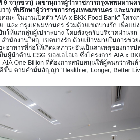
ที่ 9 จากขวา) เลขานุการผู้ว่าราชการกรุงเทพมหานค
กขวา) ที่ปรึกษาผู้ว่าราชการกรุงเทพมหานคร และนาง
มคณะ ในงานเปิดตัว “AIA x BKK Food Bank” โครง
 และ กรุงเทพมหานคร ร่วมด้วยเขตบางรัก เพื่อแบ่ง
ห้แก่กลุ่มผู้เปราะบาง โดยตั้งจุดรับบริจาคผ่านรถ
 สำนักงานใหญ่ เขตบางรัก ด้วยเป้าหมายในการช่ว
ะอาหารที่ก่อให้เกิดมลภาวะอันเป็นสาเหตุของการปล
็นผู้นำด้าน ESG ของเอไอเอ ซึ่งโครงการ AIA x BK
AIA One Billion ที่ต้องการสนับสนุนให้ผู้คนกว่าพันล
ีขึ้น ตามคำมั่นสัญญา 'Healthier, Longer, Better Liv