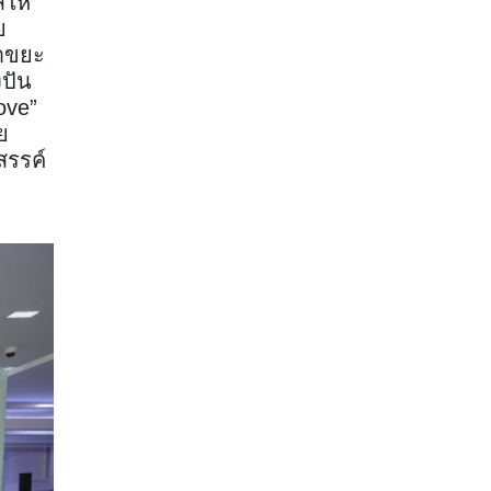
ให้
ย
หาขยะ
งปัน
ove”
ย
สรรค์