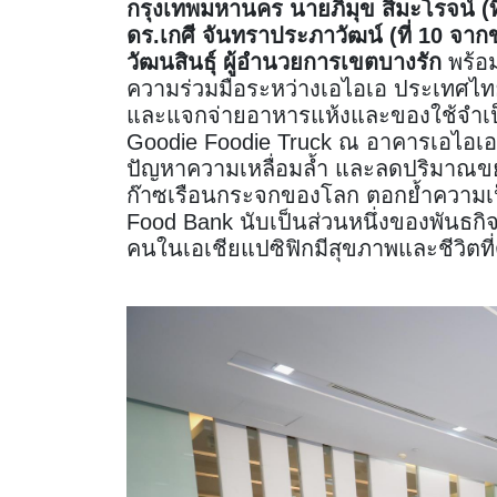
กรุงเทพมหานคร นายภิมุข สิมะโรจน์ (
ดร.เกศี จันทราประภาวัฒน์ (ที่ 10 จา
วัฒนสินธุ์ ผู้อำนวยการเขตบางรัก
พร้อ
ความร่วมมือระหว่างเอไอเอ ประเทศไทย
และแจกจ่ายอาหารแห้งและของใช้จำเป็นใ
Goodie Foodie Truck ณ อาคารเอไอเอ
ปัญหาความเหลื่อมล้ำ และลดปริมาณขย
ก๊าซเรือนกระจกของโลก ตอกย้ำความเป
Food Bank นับเป็นส่วนหนึ่งของพันธกิจ 
คนในเอเชียแปซิฟิกมีสุขภาพและชีวิตที่ด