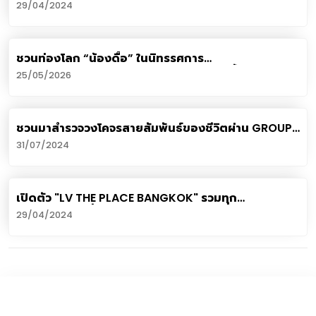
มหาอำนาจวงการแฟชั่นโลก
29/04/2024
ชวนท่องโลก “น้องดื้อ” ในนิทรรศการ
give.me.museums ณ เซ็นทรัลชิดลม ถึงสิ้นเดือน
25/05/2026
พฤษภาคมนี้
ชวนมาสำรวจวงโคจรสายสัมพันธ์ของชีวิตผ่าน GROUP
EXHIBITION BY NINJA ROMAN PARE LOLAY
31/07/2024
เปิดตัว "LV THE PLACE BANGKOK" รวมทุก
ประสบการณ์เพื่อคนรัก "หลุยส์ วิตตอง"
29/04/2024