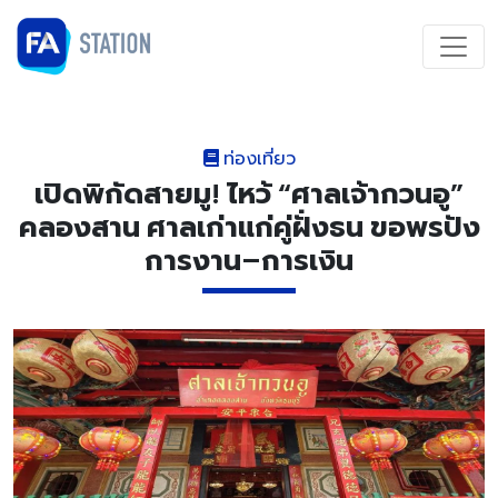
ท่องเที่ยว
เปิดพิกัดสายมู! ไหว้ “ศาลเจ้ากวนอู”
คลองสาน ศาลเก่าแก่คู่ฝั่งธน ขอพรปัง
การงาน–การเงิน