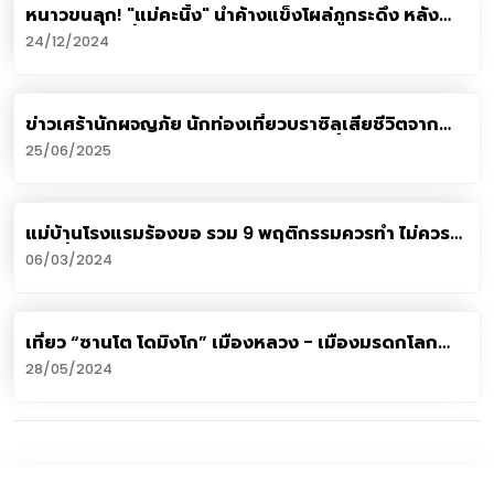
หนาว​ขนลุก! "แม่คะนิ้ง" น้ำค้างแข็งโผล่ภูกระดึง หลัง
เปิดฤดูท่องเที่ยว
24/12/2024
ข่าวเศร้านักผจญภัย นักท่องเที่ยวบราซิลเสียชีวิตจาก
เหตุพลัดตกภูเขาไฟรินจานี แหล่งท่องเที่ยวดังของ
25/06/2025
อินโดนีเซีย
แม่บ้านโรงแรมร้องขอ รวม 9 พฤติกรรมควรทำ ไม่ควร
ทำ เมื่อเข้าพักในโรงแรม
06/03/2024
เที่ยว “ซานโต โดมิงโก” เมืองหลวง - เมืองมรดกโลก
แห่งโดมินิกัน
28/05/2024