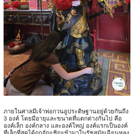
ภายในศาลมีเจ้าพ่อกวนอูประดิษฐานอยู่ด้วยกันถึง
3 องค์ โดยมีอายุและขนาดที่แตกต่างกันไป คือ
องค์เล็ก องค์กลาง และองค์ใหญ่ องค์แรกเป็นองค์
ที่เล็กที่สุดได้ถูกอัญเชิญเข้ามาในรัชสมัยเฉียนหลง