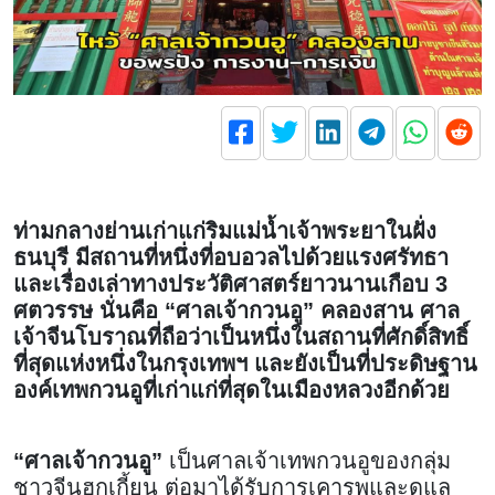
ท่ามกลางย่านเก่าแก่ริมแม่น้ำเจ้าพระยาในฝั่ง
ธนบุรี มีสถานที่หนึ่งที่อบอวลไปด้วยแรงศรัทธา
และเรื่องเล่าทางประวัติศาสตร์ยาวนานเกือบ 3
ศตวรรษ นั่นคือ “ศาลเจ้ากวนอู” คลองสาน ศาล
เจ้าจีนโบราณที่ถือว่าเป็นหนึ่งในสถานที่ศักดิ์สิทธิ์
ที่สุดแห่งหนึ่งในกรุงเทพฯ และยังเป็นที่ประดิษฐาน
องค์เทพกวนอูที่เก่าแก่ที่สุดในเมืองหลวงอีกด้วย
“ศาลเจ้ากวนอู”
เป็นศาลเจ้าเทพกวนอูของกลุ่ม
ชาวจีนฮกเกี้ยน ต่อมาได้รับการเคารพและดูแล