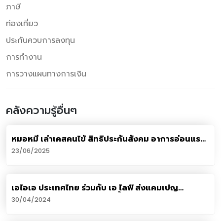
ภาษี
ท่องเที่ยว
ประกันควบการลงทุน
การทำงาน
การวางแผนทางการเงิน
คลังความรู้อื่นๆ
หมอหมี เล่าเคสคนไข้ สิทธิประกันสังคม อาการอ่อนแรง
ปวดร้าวลงแขน-ขา แต่ต้องรอทำ MRI 2 ปี
23/06/2025
เอไอเอ ประเทศไทย ร่วมกับ เอ ไลฟ์ ส่งแคมเปญ
“กรมธรรม์ประกันภัยกลุ่มแฮปปี้สงกรานต์ (ไมโครอินชัว
30/04/2024
รันส์)” มอบกรมธรรม์อุบัติเหตุฟรี ด้วยวงเงินคุ้มครอง
สูงสุด 100,000 บาทต่อกรมธรรม์