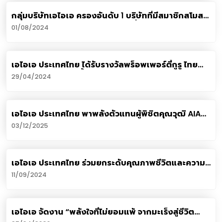
กลุ่มบริษัทเอไอเอ ครองอันดับ 1 บริษัทที่มีสมาชิกสโมสร
ล้านเหรียญโต๊ะกลม (MDRT) มากที่สุดในโลก 10 ปี
01/08/2024
ติดต่อกัน
เอไอเอ ประเทศไทย ได้รับรางวัลพร็อพเพอร์ตี้กูรู ไทย
แลนด์ พร็อพเพอร์ตี้ อวอร์ดส์ 2023 (PropertyGuru
29/04/2024
Thailand Property Awards 2023)
เอไอเอ ประเทศไทย พาพลังตัวแทนผู้พิชิตคุณวุฒิ AIA
Annual Convention 2025 บินลัดฟ้าร่วมฉลองความ
03/12/2025
สำเร็จสู่กรุงมาดริด ประเทศสเปน
เอไอเอ ประเทศไทย ร่วมยกระดับคุณภาพชีวิตและความ
ปลอดภัยแก่เด็กผู้มีความบกพร่องทางสมองและปัญญา
11/09/2024
ผ่านโครงการ “คปภ. และภาคธุรกิจประกันภัย จับมือ
ร่วมใจสานฝันน้อง”
เอไอเอ จัดงาน “พลังใจที่ไม่ยอมแพ้ จากมะเร็งสู่ชีวิต
ใหม่” ชวน “พลอย เฌอมาลย์” ร่วมแชร์ประสบการณ์