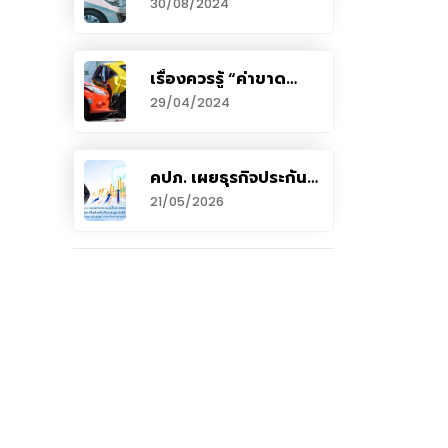
30/08/2024
กับรถ
เรื่องควรรู้ “ค่าขาด
ประโยชน์จากการใช้รถ”
29/04/2024
คปภ. เผยธุรกิจประกัน
ภัยไทยปี 2568 ยัง
21/05/2026
เติบโตต่อเนื่อง เบี้ย
ประกันภัยรวมสูง 9.69
แสนล้านบาท กำไรสุทธิ
จำนวน 74,894 ล้านบาท
แบยประกันสุขภาพ–
ยูนิตลิงค์–ประกันัยท่อง
เที่ยว ขยายตัวโดดเด่น