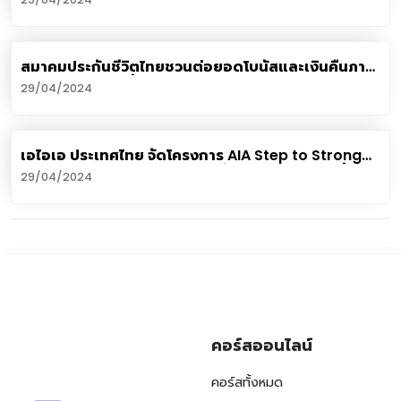
ประเทศไทย ร่วมแข่งขันรอบ Grand Final ณ ประเทศ
อังกฤษ
สมาคมประกันชีวิตไทยชวนต่อยอดโบนัสและเงินคืนภาษี
ให้งอกเงยอย่างมั่นคง
29/04/2024
เอไอเอ ประเทศไทย จัดโครงการ AIA Step to Strong
30 days – Start for Better เริ่มต้นดูแลสุขภาพที่ดี
29/04/2024
อย่างยั่งยืน
คอร์สออนไลน์
คอร์สทั้งหมด