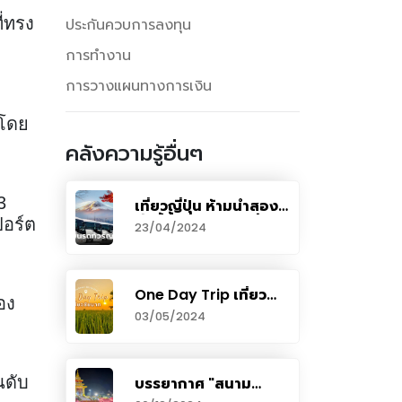
่ทรง
ประกันควบการลงทุน
การทำงาน
การวางแผนทางการเงิน
กโดย
คลังความรู้อื่นๆ
3
เที่ยวญี่ปุ่น ห้ามนำสอง
สิ่งนี้ขึ้นรถทัวร์นำเที่ยว
ปอร์ต
23/04/2024
โดยเด็ดขาด
One Day Trip เที่ยว
อง
ชัยนาท เยือนเมืองนก
03/05/2024
สักการะวัดดัง
นดับ
บรรยากาศ "สนาม
หลวง" งดงาม พร้อม