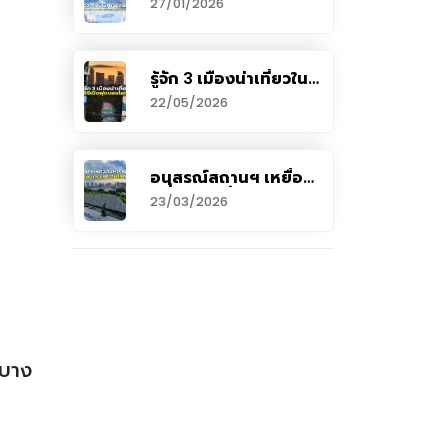
27/01/2026
ทางวัฒนธรรมแห่ง
ยุโรปประจำปี 2026
รู้จัก 3 เมืองน่าเที่ยวใน
พิธีเปิดฟุตบอลโลก
22/05/2026
(เม็กซิโก ซิตี้, ลอสแอน
เจลิส, โทรอนโต)
อนุสรณ์สถานฯ เหยื่อ
สังหารหมู่ที่ “หนานจิง”
23/03/2026
“Dark Tourism” ระดับ
โลกของจีน
ดบาง