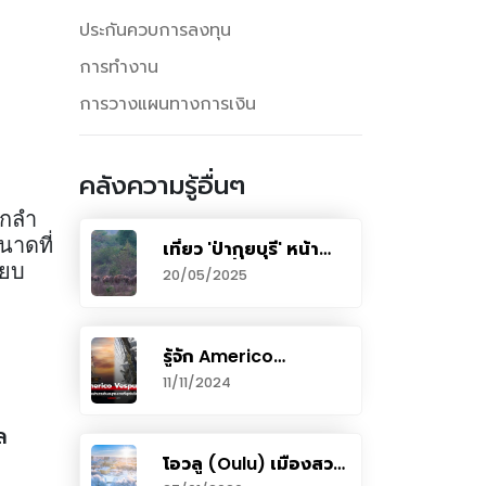
ประกันควบการลงทุน
การทำงาน
การวางแผนทางการเงิน
คลังความรู้อื่นๆ
จากลำ
นาดที่
เที่ยว 'ป่ากุยบุรี' หน้า
ร้อน สุขที่ได้เฝ้าคอย
ียบ
20/05/2025
‘ช้างป่ากุยบุรี’
รู้จัก Americo
Vespucci เรือสำเภา
11/11/2024
เดินสมุทรสวยที่สุดใน
โลก เทียบท่าภูเก็ตให้คน
ล
ไทยได้ชม
โอวลู (Oulu) เมืองสวย
ในฟินแลนด์ เมืองหลวง