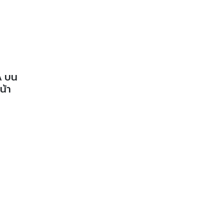
1A บน
น้า