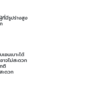
ที่มีรูปร่างสูง
อก
ับเอนเบาะได้
ะอาจไม่สะดวก
กติ
่สะดวก