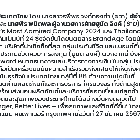
 ประเทศไทย
โดย นางสาวรพีพร วงศ์ทองคำ (ขวา)
ผู้
ละ
นายพีร พนิตพล ผู้อำนวยการฝ่ายยูนิต ลิงค์
(ซ้าย)
land’s Most Admired Company 2024 และ Thailand
็นปีที่ 24 ซึ่งจัดขึ้นโดยนิตยสาร BrandAge โดยปีน
ริษัทที่น่าเชื่อถือที่สุด กลุ่มประกันชีวิต และแบรนด์ที่น่
่มประกันชีวิตควบการลงทุน (ยูนิต ลิงค์) นอกจากนี้ ยัง
ward หมวดธนาคารและบริการทางการเงิน ในกลุ่มประ
ัลถือเป็นเครื่องยืนยันความสำเร็จรวมถึงแสดงให้เห็นถึง
นินธุรกิจในประเทศไทยมาสู่ปีที่ 86 ด้วยความมุ่งมั่นที่
ตผ่านผลิตภัณฑ์และการบริการที่ครบวงจร ทั้งด้านสุ
อมส่งมอบผลิตภัณฑ์และบริการที่ยอดเยี่ยมแก่ลูกค้า เ
ชีวิตและสุขภาพของประเทศไทยได้อย่างมั่นคงตลอดไป
er, Better Lives – เพื่อสุขภาพและชีวิตที่ดีขึ้น’ โด
มน คิงเพาเวอร์ กรุงเทพฯ เมื่อวันที่ 27 มีนาคม 2567 