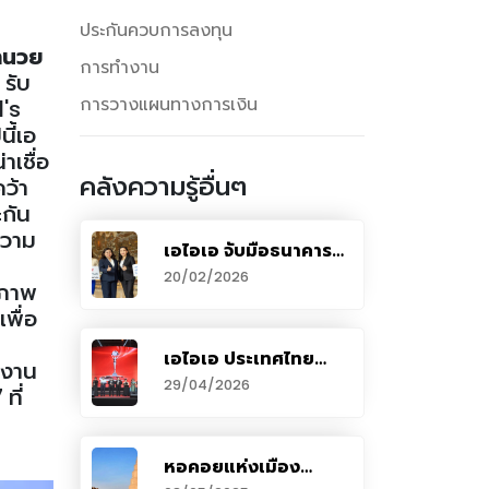
ประกันควบการลงทุน
อำนวย
การทำงาน
 รับ
การวางแผนทางการเงิน
's
ี้เอ
าเชื่อ
คลังความรู้อื่นๆ
คว้า
กัน
ความ
เอไอเอ จับมือธนาคาร
กรุงเทพ เปิดแผน
20/02/2026
ขภาพ
ประกันชีวิตใหม่ มั่นใจยิ่ง
กว่าเดิมกับ บี ทูเกตเท
พื่อ
อร์ เซฟพลัส โบนัส (Be
Together Save+
เอไอเอ ประเทศไทย
ยงาน
Bonus) ชูจุดเด่นรับเงิน
มอบรางวัลเกียรติยศแก่
29/04/2026
ที่
คืนก้อนใหญ่ก่อนครบ
สุดยอดตัวแทน “ที่สุด
สัญญาพร้อมโอกาสรับ
แห่งปี” ประจำปี 2568
เงินปันผล หนุนออมคุ้ม
ในงาน AIA Annual
ระยะยาว
Agency Awards
หอคอยแห่งเมือง
Presentation 2025
โบราณคดี “ซามาร์รา”