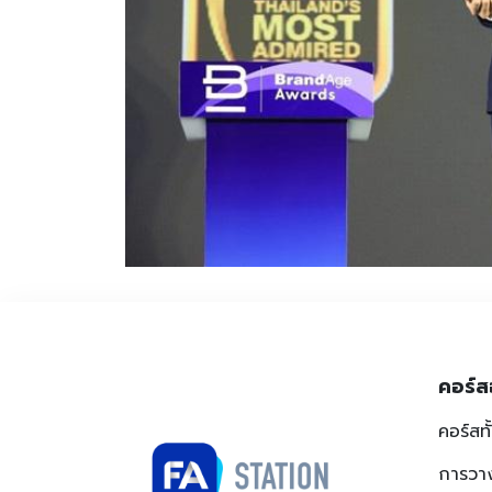
คอร์ส
คอร์สท