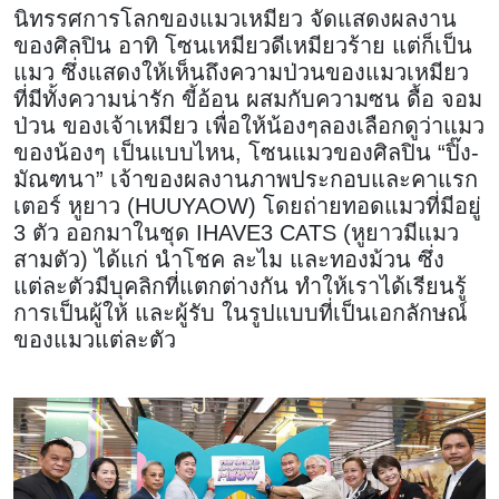
นิทรรศการโลกของแมวเหมียว จัดแสดงผลงาน
ของศิลปิน อาทิ โซนเหมียวดีเหมียวร้าย แต่ก็เป็น
แมว ซึ่งแสดงให้เห็นถึงความป่วนของแมวเหมียว
ที่มีทั้งความน่ารัก ขี้อ้อน ผสมกับความซน ดื้อ จอม
ป่วน ของเจ้าเหมียว เพื่อให้น้องๆลองเลือกดูว่าแมว
ของน้องๆ เป็นแบบไหน, โซนแมวของศิลปิน “ปิ๊ง-
มัณฑนา” เจ้าของผลงานภาพประกอบและคาแรก
เตอร์ หูยาว (HUUYAOW) โดยถ่ายทอดแมวที่มีอยู่
3 ตัว ออกมาในชุด IHAVE3 CATS (หูยาวมีแมว
สามตัว) ได้แก่ นำโชค ละไม และทองม้วน ซึ่ง
แต่ละตัวมีบุคลิกที่แตกต่างกัน ทำให้เราได้เรียนรู้
การเป็นผู้ให้ และผู้รับ ในรูปแบบที่เป็นเอกลักษณ์
ของแมวแต่ละตัว