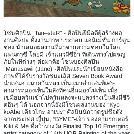
โซนศิลปิน “Tan–staR” - ศิลปินฝีมือดีผู้สร้างผล
งานศิลปะ ทั้งงานภาพ ประกอบ แอนิเมชัน การ์ตูน
ช่อง นำเสนอผลงานที่มาจากความชอบในโลก
แฟนตาซี โดยมี เจ้าแมวผีซีอิ๋ว ที่เดินทางไปผจญ
ภัยในที่ต่างๆ ต่อมาคือ โซนของศิลปิน
“Manasawii (Jane)”-ศิลปินและนักเขียนหนังสือ
ภาพที่ได้รับรางวัลชนะเลิศ Seven Book Award
นำเสนอ แมวควันหลง เป็นแมวดำแสนพิเศษ
สามารถมองเห็นในสิ่งที่คนอื่นมองไม่เห็น เมื่อ
เขมือบควันเข้าไปควันหลงจะแปลงร่างเป็นสิ่งมีชีวิ
ตอื่นๆ ได้ นอกจากนี้ยังมีโซนผลงานของ “Kyo
koAbe เคียวโกะ อาเบะ” ศิลปินนักวาดรูปชื่อดัง
จากประเทศ ญี่ปุ่น, “BYME”-เจ้า ของคาแรกเตอร์
Kiki & Me ที่คว้ารางวัล Finalist Top 10 Emerging
artist category of 14th UOB Painting of the year