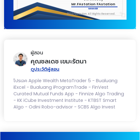
Mr.FAstation FAstation
MANAGER
2022 FAstation. All Rights Reserved.
ผู้สอน
คุณชลเดช เขมะรัตนา
ดูประวัติผู้สอน
โปรเจค Apple Wealth MetaTrader 5 - Bualuang
iExcel - Bualuang iProgramTrade - FinVest
Curated Mutual Funds App - Finnize Algo Trading
- KK iCube Investment Institute - KTBST Smart
Algo - Odini Robo-advisor - SCBS Algo Invest