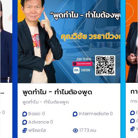
to
กา
พูดทำไม - ทำไมต้องพูด
การ
พูดทำไม - ทำไมต้องพูด
e 0
B
Basic 0
Intermediate 0
A
Advance 0
ฟ
ฟรีคอร์ส
1773 คน