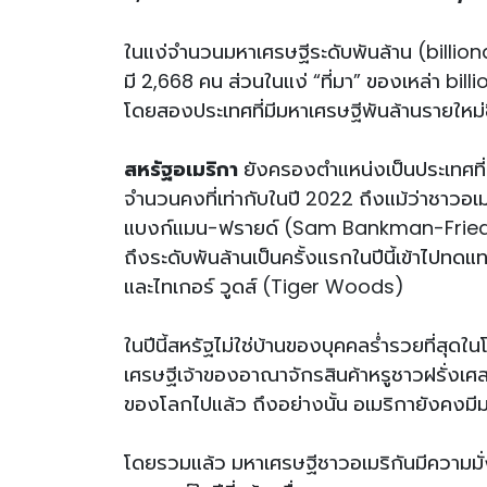
ในแง่จำนวนมหาเศรษฐีระดับพันล้าน (billion
มี 2,668 คน ส่วนในแง่ “ที่มา” ของเหล่า bi
โดยสองประเทศที่มีมหาเศรษฐีพันล้านรายใหม่ขึ
สหรัฐอเมริกา
ยังครองตำแหน่งเป็นประเทศที่
จำนวนคงที่เท่ากับในปี 2022 ถึงแม้ว่าชาว
แบงก์แมน-ฟรายด์ (Sam Bankman-Fried) ได้ร่ว
ถึงระดับพันล้านเป็นครั้งแรกในปีนี้เข้าไปท
และไทเกอร์ วูดส์ (Tiger Woods)
ในปีนี้สหรัฐไม่ใช่บ้านของบุคคลร่ำรวยที่สุด
เศรษฐีเจ้าของอาณาจักรสินค้าหรูชาวฝรั่งเศ
ของโลกไปแล้ว ถึงอย่างนั้น อเมริกายังคงมี
โดยรวมแล้ว มหาเศรษฐีชาวอเมริกันมีความมั่