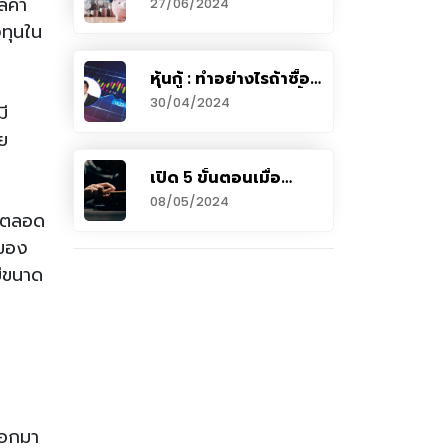
ลค่า
27/06/2024
งทุนใน
หุ้นกู้ : ทำอย่างไรถ้าซื้อ
ไว้แล้ว ผิดนัดชำระหนี้ ?
30/04/2024
ี
ย
เปิด 5 ขั้นตอนเมื่อ
หลงกลโอนเงินให้
08/05/2024
มิจฉาชีพแล้วต้องทำ
อบตลอด
อย่างไร
์ของ
ยีขนาด
ออกมา