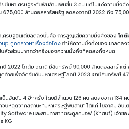
มีมหาเศรษฐีระดับพันล้านเพิ่มขึ้น 3 คน แต่ในแง่ความมั่งคั่
มกัน 675,000 ล้านดอลลาร์สหรัฐ ลดลงจากปี 2022 ถึง 75,00
เศรษฐีอินเดียลดลงนั้นคือ การสูญเสียความมั่งคั่งของ
โกตั
up ถูกกล่าวหาเรื่องฉ้อโกง
ทำให้ความมั่งคั่งของเขาลดลง
็นสัดส่วนมากกว่าครึ่งของความมั่งคั่งที่ลดลงทั้งหมด
โลกปี 2022 โกตัม อดานี มีสินทรัพย์ 90,000 ล้านดอลลาร์ แต่
นสุดท้ายเพื่อจัดอันดับมหาเศรษฐีโลกปี 2023 เขามีสินทรัพย์ 4
กเป็นอันดับ 4 อีกครั้ง โดยมีจำนวน 126 คน ลดลงจาก 134 คนใ
ากจนหลุดจากสถานะ “มหาเศรษฐีพันล้าน” ได้แก่ โยอาคิม อันเ
 Unity Software และสามทายาทตระกูลคนอฟ (Knauf) เจ้าขอ
Gips KG