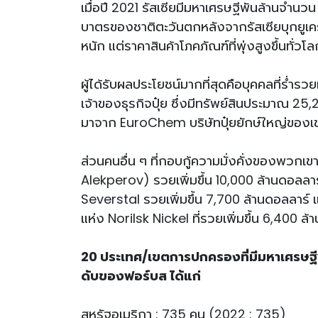
เมื่อปี 2021 รัสเซียมีมหาเศรษฐีพันล้านจำน
บาตรของชาติตะวันตกหลังจากรัสเซียบุกยูเค
หนัก แต่ราคาสินค้าโภคภัณฑ์ที่พุ่งสูงขึ้นทั่วโ
ผู้ได้รับผลประโยชน์มากที่สุดคือบุคคลที่ร่ำ
เจ้าของธุรกิจปุ๋ย ซึ่งมีทรัพย์สินประมาณ 25,
มาจาก EuroChem บริษัทปุ๋ยยักษ์ใหญ่ของเขาได
ส่วนคนอื่น ๆ ที่กอบกู้ความมั่งคั่งของพวกเข
Alekperov) รวยเพิ่มขึ้น 10,000 ล้านดอลลา
Severstal รวยเพิ่มขึ้น 7,700 ล้านดอลลาร์ แ
แห่ง Norilsk Nickel ที่รวยเพิ่มขึ้น 6,400 ล
20 ประเทศ/เขตการปกครองที่มีมหาเศรษฐีพั
ดับของฟอร์บส ได้แก่
สหรัฐอเมริกา : 735 คน (2022 : 735)