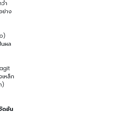
คว่ำ
อย่าง
ko)
ป็นผล
Vagit
จเหล็ก
n)
จัดอัน