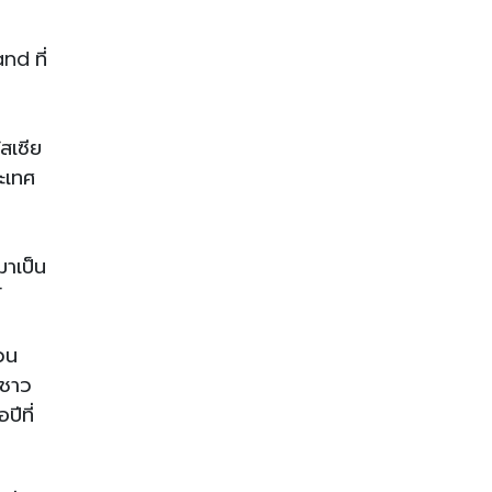
nd ที่
สเซีย
ระเทศ
มาเป็น
์
่วน
นชาว
ปีที่