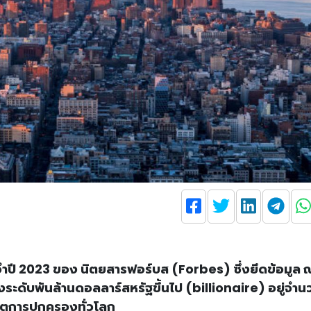
ปี 2023 ของ นิตยสารฟอร์บส (Forbes) ซึ่งยึดข้อมูล ณ 
ั่งระดับพันล้านดอลลาร์สหรัฐขึ้นไป (billionaire) อยู่จำน
ขตการปกครองทั่วโลก