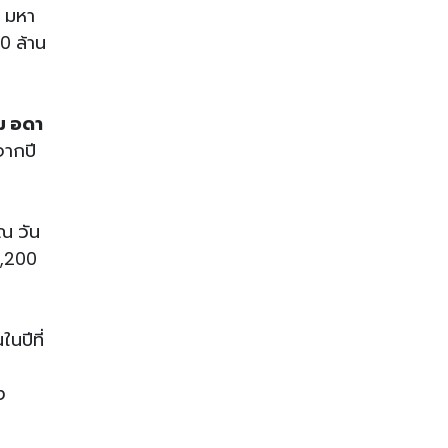
ง มหา
0 ล้าน
ม อดา
จากปี
 ณ วัน
7,200
นปีที่
ต
ง