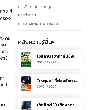
ประกันควบการลงทุน
022 ที่
การทำงาน
ปกครอง
การวางแผนทางการเงิน
735 คน
คลังความรู้อื่นๆ
แซม
งขึ้น
เงินล้าน เขาหากันยังไง
mes)
?
30/04/2024
มหา
“เหตุผล” ที่ต้องจัดการ
ับ 1
ความเสี่ยงด้านการ
30/04/2024
ลงทุน
้าน
เช็กลิสต์ 10 เรื่อง “การ
เงิน“ น่ารู้ก่อนอายุ 30 ปี