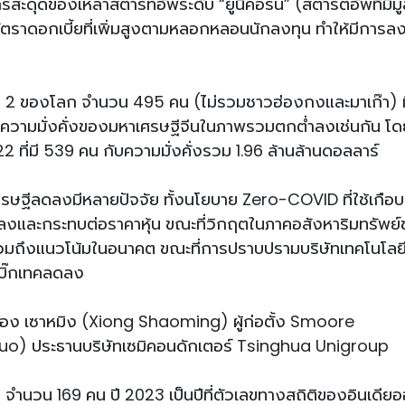
ะดุดของเหล่าสตาร์ทอัพระดับ “ยูนิคอร์น” (สตาร์ตอัพที่มี​​มู
อัตราดอกเบี้ยที่เพิ่มสูงตามหลอกหลอนนักลงทุน ทำให้มีการล
ับ 2 ของโลก จำนวน 495 คน (ไม่รวมชาวฮ่องกงและมาเก๊า) ม
ฐ ความมั่งคั่งของมหาเศรษฐีจีนในภาพรวมตกต่ำลงเช่นกัน โด
 ที่มี 539 คน กับความมั่งคั่งรวม 1.96 ล้านล้านดอลลาร์
เศรษฐีลดลงมีหลายปัจจัย ทั้งนโยบาย Zero-COVID ที่ใช้เกื
ลงและกระทบต่อราคาหุ้น ขณะที่วิกฤตในภาคอสังหาริมทรัพย
ารวมถึงแนวโน้มในอนาคต ขณะที่การปราบปรามบริษัทเทคโนโล
ัทบิ๊กเทคลดลง
เชือง เซาหมิง (Xiong Shaoming) ผู้ก่อตั้ง Smoore
iguo) ประธานบริษัทเซมิคอนดักเตอร์ Tsinghua Unigroup
 3 จำนวน 169 คน ปี 2023 เป็นปีที่ตัวเลขทางสถิติของอินเดีย