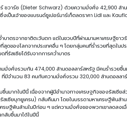
ทอร์ ชวาร์ซ (Dieter Schwarz) ด้วยความมั่งคั่ง 42,900 ล้าน
งเป็นเจ้าของแบรนด์ซูเปอร์มาร์เก็ตลดราคา Lidl และ Kaufla
์
่ำบาตรจากชาติตะวันตก แต่ในขวบปีที่ผ่านมามหาเศรษฐีชาวรั
ที่สุดของโลกจากประเทศอื่น ๆ โดยกลุ่มคนที่ร่ำรวยที่สุดในป
ดที่รัสเซียได้รับจากการคว่ำบาตร
ความมั่งคั่งรวมกัน 474,000 ล้านดอลลาร์สหรัฐ มีคนร่ำรวยขึ้น
2 ที่มีจำนวน 83 คนกับความมั่งคั่งรวม 320,000 ล้านดอลลาร
มขึ้นมากในปีนี้ เนื่องจากผู้มีอำนาจทางเศรษฐกิจของรัสเซียส
ที่รัสเซียบุกยูเครน) กลับคืนมา โดยในบรรดามหาเศรษฐีพันล้า
หาเศรษฐีพันล้านในปีก่อน ๆ แต่ความมั่งคั่งของพวกเขาลดลงเมื่อ
กลับขึ้นมาได้ในปีนี้