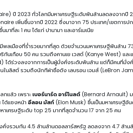
aire) ปี 2023 ทั่วโลกมีมหาเศรษฐีระดับพันล้านลดลงจากปี 2
llionaire เพิ่มขึ้นจากปี 2022 ซึ่งมาจาก 75 ประเทศ/เขตการ
้นมาที่ละ 1 คน ได้แก่ ปานามา และอาร์เมเนีย
มีพลเมืองที่ร่ำรวยมากที่สุด ด้วยจำนวนมหาเศรษฐีพันล้าน 
อเมริกันเกือบ 50 คน รวมถึงคานเย เวสต์ (Kanye West) และ
งลงจากการเป็นผู้มั่งคั่งระดับพันล้าน แต่ก็มีคนที่มั่งคั่
ดแทนในลิสต์ รวมถึงนักกีฬาชื่อดัง เลบรอน เจมส์ (LeBron Ja
ในโลกแล้ว เพราะ
เบอร์นาร์ด อาร์โนลต์
(Bernard Arnault) 
ส ได้แซงหน้า
อีลอน มัสก์
(Elon Musk) ขึ้นเป็นมหาเศรษฐีอันด
มหาเศรษฐีระดับ top 25 มากที่สุดจำนวน 17 จาก 25 คน
งคั่งรวมกัน 4.5 ล้านล้านดอลลาร์สหรัฐ ลดลงจาก 4.7 ล้านล