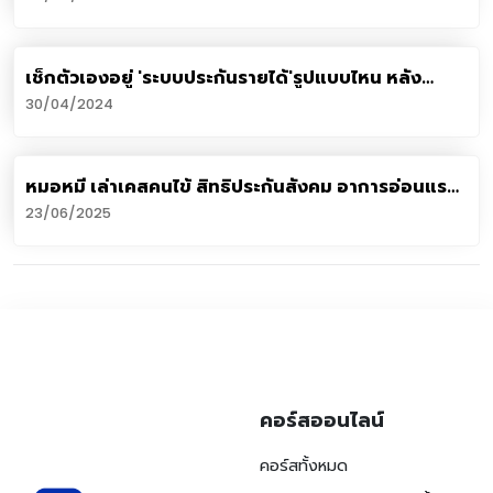
เช็กตัวเองอยู่ 'ระบบประกันรายได้'รูปแบบไหน หลัง
เกษียณเงินพอใช้
30/04/2024
หมอหมี เล่าเคสคนไข้ สิทธิประกันสังคม อาการอ่อนแรง
ปวดร้าวลงแขน-ขา แต่ต้องรอทำ MRI 2 ปี
23/06/2025
คอร์สออนไลน์
คอร์สทั้งหมด