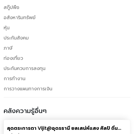
สกู๊ปพืช
อสังหาริมทรัพย์
หุ้น
ประกันสังคม
ภาษี
ท่องเที่ยว
ประกันควบการลงทุน
การทำงาน
การวางแผนทางการเงิน
คลังความรู้อื่นๆ
สุดตระการตา Vijit@อุดรธานี ยลเสน่ห์แสง ศิลป์ ถิ่น
อีสาน