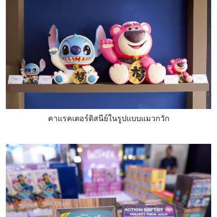
คาแรคเตอร์ดิสนีย์ในรูปแบบแมวกวัก