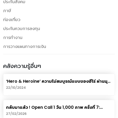
ประกันสังคม
ภาษี
ท่องเที่ยว
ประกันควบการลงทุน
การทำงาน
การวางแผนทางการเงิน
คลังความรู้อื่นๆ
‘Hero & Heroine’ ความไม่สมบูรณ์แบบของฮีโร่ ผ่านมุม
มองสองศิลปิน Gen Z
22/10/2024
กลับมาแล้ว ! Open Call 1 วัน 1,000 ภาพ ครั้งที่ 7:
Pawtrait นิทรรศการภาพถ่ายสุดไอคอนิคของ “แมด,
27/02/2026
มันมัน ศรีนครินทร์” ที่ใคร ๆ ก็เป็นศิลปินได้