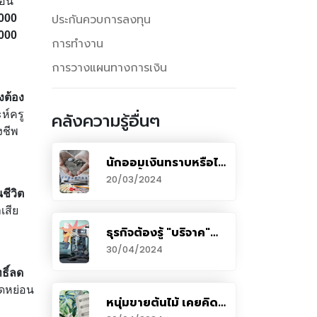
่อน
ประกันควบการลงทุน
,000
,000
การทำงาน
การวางแผนทางการเงิน
งต้อง
ห์ครู
คลังความรู้อื่นๆ
งชีพ
นักออมเงินทราบหรือไม่
ดอกเบี้ยเงินฝากต้อง
20/03/2024
เสียภาษี?
ชีวิต
เสีย
ธุรกิจต้องรู้ "บริจาค"
แบบไหนประหยัดภาษี
30/04/2024
หักรายจ่ายได้สูงสุด 2
เท่า
ธิ์ลด
ลดหย่อน
หนุ่มขายต้นไม้ เคยคิด
ว่าไม่ต้องเสียภาษี โดน