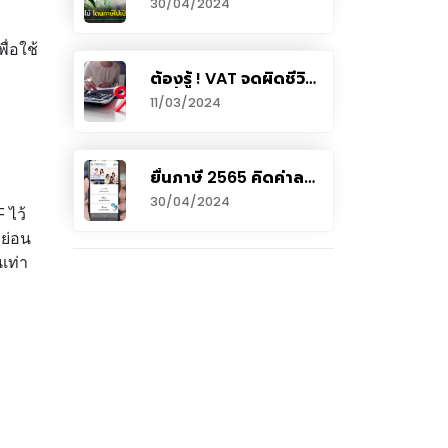
30/04/2024
เรียกเก็บย้อนหลัง 3 ปี
บวกเบี้ยปรับนับล้าน !
ื่อใช้
ต้องรู้ ! VAT จดผิดชีวิต
เปลี่ยน
11/03/2024
ยื่นภาษี 2565 คิดค่าลด
หย่อนกลุ่มประกัน
30/04/2024
กองทุน และการลงทุน
 ไว้
อย่างไร
หย่อน
เท่า