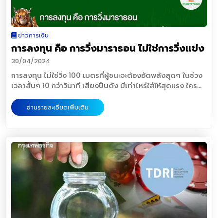
ให้เกิดการเจ็บป่วยมากน้อยขนาดไหน และเมื่อเกิดการเจ็บป่วย
ต้องเข้ารับการรักษาที่โรงพยาบาลจะต้องจ่ายค่ารักษาเท่าไหร่ เรา
สามารถรับความเสี่ยงด้านค่าใช้จ่ายส่วนนี้ได้หรือไม่2. เช็ค
ข่าวการเงิน
สวัสดิการที่มีในปัจจุบันลำดับถัดมาหลังจากประเมินความเสี่ยง
การลงทุน คือ การวิ่งมาราธอน ไม่ใช่การวิ่งแข่ง
ของตัวเองแล้ว ให้กลับมาเช็คว่าปัจจุบันเรามีสวัสดิการอะไรบ้าง
เช่น สิทธิประกันสุขภาพถ้วนหน้า (บัตรทอง) สิทธิประกันสังคม
30/04/2024
หรือสิทธิประกันกลุ่มของบริษัทที่ทำงาน ซึ่งบางครั้งบริษัทขนาด
การลงทุน ไม่ใช่วิ่ง 100 เมตรที่ผู้ชนะจะต้องอัดพลังสุดๆ ในช่วง
ใหญ่จะไม่มีประกันกลุ่ม แต่พนักงานสามารถเบิกค่ารักษาพยาบาล
เวลาสั้นๆ 10 กว่าวินาที เสียงปืนดัง มีเท่าไหร่ใส่ให้สุดแรง ใคร
ได้ในวงเงินที่สูง ซึ่งเราต้องนำสวัสดิการที่มีเหล่านั้นมาประเมิน
เข้าเส้นชัยที่ท้ายๆ ดูไร้ความหมายแต่การลงทุนเหมือนการวิ่ง
ว่าเพียงพอต่อความต้องการและครอบคลุมความเสี่ยงในชีวิต
มาราธอน (42 กม.)ที่ผู้ชนะ ต้องรู้จักผ่อนสั้น ผ่อนยาว ใช้เวลาอยู่
แล้วหรือยัง หากทุนประกันที่ประเมินจากสวัสดิการยังไม่เพียงพอ
อ่านรายละเอียดเพิ่มเติม
ในสนามยาวนาน อย่าเจ็บ อย่าจุก เราวิ่งไปเรื่อยๆด้วยความเร็ว
การซื้อประกันสุขภาพก็จะช่วยตอบโจทย์เราได้3. เลือกความ
ของเราใครเข้าเส้นชัยได้ มีความหมายทุกคนไม่ซีเรียสใครจะแซง
คุ้มครองที่เหมาะสมความคุ้มครองที่สูงมักมาพร้อมค่าเบี้ยประกัน
เราไป ไม่ลิงโลดเวลาเราแซงใครๆ เราวิ่งไปเรื่อยๆบางจังหวะก็วิ่ง
ที่สูงตามไปด้วย ดังนั้นเราควรประเมินค่าเบี้ยประกันที่สามารถ
ได้เร็ว บางจังหวะก็ต้องวิ่งช้า บางช่วงอาจต้องหยุดบ้าง เพื่อแวะ
จ่ายได้ในระยะยาว และควรเลือกกรมธรรม์ที่ให้ความคุ้มครองตรง
กินน้ำ กินแตงโมเสียบไม้ การลงทุนนี่คล้ายกันมากเลย บางปีมัน
กับความต้องการจริงๆ เช่น ประกันสุขภาพแบบจ่ายตามตาราง
ดีมากๆ บางปีก็งั้นๆ และบางปีก็ไม่ดีเลย และนักลงทุนต้องขยัน
ความคุ้มครองที่กำหนด หรือประกันสุขภาพแบบเหมาจ่ายตาม
ซ้อมนะ อ่านๆๆ เก็บข้อมูลๆๆๆ ฟังคลิปๆๆ ดูOppDayๆๆ เอามา
จริงที่มีการกำหนดวงเงินค่าห้องและค่ารักษาพยาบาลแต่ละครั้ง
เลือกๆๆ แล้วค่อยทยอยใส่เงินจริงไม่มีทางลัด ไม่มีวิธีรวย
ซึ่งจะมีค่าเบี้ยประกันสูงกว่า และ วงเงินคุ้มครอง เช่น กรณีผู้ป่วย
เร็ว ไม่มีซื้อวันนี้แล้วพรุ่งนี้เขียวจัดทันใจทุ่มเทศึกษา สะสมความรู้
ในและผู้ป่วยนอก จะมีการกำหนดวงเงินต่อครั้งต่อโรค วงเงินต่อ
และประสบการณ์ทำต่อเนื่องยาวนานเป็นเวลาหลายๆปี ผล
ปี หรือจำนวนครั้งสูงสุดในรอบปีกรมธรรม์ เป็นต้น4. ศึกษา