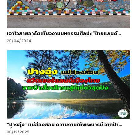
แอปพลิเคชันที่มิจฉาชีพปลอมแปลงขึ้นเพื่อหลอกลวง สุดท้ายนี้
ก่อนจะลงทุนอะไรควรศึกษารายละเอียดให้ดี โดยเฉพาะพวกที่
ชอบโปรโมตโฆษณาเกินจริงว่า ลงทุนน้อยๆ ได้เงินเยอะๆ หาก
สงสัยว่าเข้าข่ายแชร์ลูกโซ่หรือไม่ก็ลองสอบถามไปที่ กรม
สอบสวนคดีพิเศษ หรือ DSI ผู้เขียน : กมลทิพย์ หิรัญประเสริฐ
เอาใจสายอาร์ตเที่ยวงานมหกรรมศิลปะ "ไทยแลนด์
สุข kamonthip.h@thairathonline.co.th แหล่งที่มาข่าว
เบียนนาเล่ เชียงราย 2023"
ต้นฉบับไทยรัฐออนไลน์
29/04/2024
https://www.thairath.co.th/business/feature/2595006
“ปางอุ๋ง” แม่ฮ่องสอน ความงามใต้พระบารมี จากป่า
เสื่อมโทรมสู่ “สวิตเซอร์แลนด์เมืองไทย” สุดปัง
08/12/2025