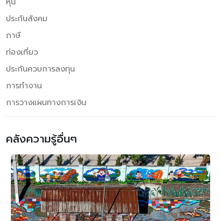
หุ้น
ที่ให้ผลประโยชน์ตอบแทนที่สูงเกินความเป็นจริง แนะ 3 วิธีรู้เท่า
ทันมิจฉาชีพก่อนเลือกลงทุนผ่อนทอง บุษบา กล่าวอีกว่า SGC ใน
ประกันสังคม
ฐานะผู้ให้บริการธุรกิจสินเชื่อชั้นนำ และให้บริการสินเชื่อ
ภาษี
CLICK2GOLD บริการสินเชื่อผ่อนทองรูปพรรณ พร้อมการันตีได้
ทอง 100% เมื่อผ่อนครบสัญญา ในราคาที่ยุติธรรมตรงตามจริง
ท่องเที่ยว
ณ วันเริ่มสัญญา โดยเราได้จับมือกับผู้นำธุรกิจค้าทองคำและ
เครื่องประดับเพชรชั้นนำ ให้บริการผ่อนทองบนแพลตฟอร์มไลน์
ประกันควบการลงทุน
LINE Official ในรูปแบบของการผ่อนเพื่อเก็บออม โดยเฉพาะ
การทำงาน
กลุ่มผู้ที่ไม่ได้มีรายได้ประจำ อาชีพพ่อค้า แม่ค้า รับจ้าง คนรุ่นใหม่
ที่ประกอบอาชีพอิสระ ฟรีแลนซ์ ให้สามารถเป็นเจ้าของทอง เพื่อ
การวางแผนทางการเงิน
สะสมทรัพย์ที่ปลอดภัย ซึ่งเรามี วิธีที่ผู้บริโภครู้เท่าทันมิจฉาชีพ
และเลือกลงทุนผ่อนทองที่คุ้มค่า ความปลอดภัย ไม่เสี่ยงสูญเงิน
มีดังนี้ 1. เลือกผ่อนทองกับผู้ให้บริการที่มีชื่อเสียง เชื่อถือได้ มี
คลังความรู้อื่นๆ
ประวัติให้บริการมานาน 2. เลือกลงทุนกับแอปพลิเคชัน เว็บไซต์
หรือโซเชียลมีเดีย เฉพาะกับผู้ประกอบการที่มีความน่าเชื่อถือ มีตัว
ตนและที่อยู่ชัดเจน เปิดดำเนินธุรกิจมานาน และมีสภาพคล่อง
ทางการเงินที่มั่นคง หรือเป็นบริษัทมหาชนที่จดทะเบียนในตลาด
หลักทรัพย์ฯ 3. เลือกลงทุนกับผู้นำเข้าทองคำที่มีความน่าเชื่อถือ
ให้บริการมานาน และควรรีเช็กทุกครั้งว่าเว็บไซต์ หรือโซเชียลมี
เดียดังกล่าวที่เปิดให้บริการลงทุนทองคำเป็นของผู้ประกอบการ
รายนั้นจริง ไม่ใช่เป็นเพียงเว็บไซต์ โซเชียลมีเดีย และ