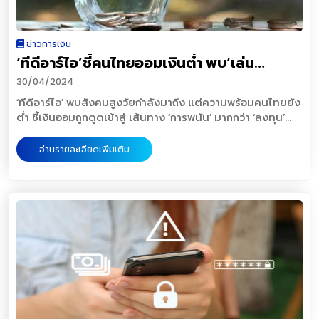
ตอบแทนที่ได้ จะแปรผันตาม ความขยันความทุ่มเท (ในการอ่าน
เงื่อนไขกรมธรรม์และการเรียกร้องสินไหมสุดท้ายก่อนการ
ข้อมูล ฟังคลิป ดูOppDay วิเคราะห์และลงทุนซ้ำๆๆ) ที่เรา
ตัดสินใจซื้อประกันสุขภาพทุกครั้ง เราต้องศึกษาข้อมูลต่างๆ
พากเพียรใส่ความพยายามลงไปเหมือนกับวิ่ง ที่ต้องซ้อมวิ่ง
อย่างถี่ถ้วน เพราะบริษัทประกันแต่ละแห่งอาจมีเงื่อนไขในการรับ
ข่าวการเงิน
สม่ำเสมอ ทำซ้ำสม่ำเสมอ เบื่อก็ซ้อม ขี้เกียจก็ต้องซ้อม ขยันก็ยิ่ง
ประกันและเรียกร้องสินไหมที่แตกต่างกันไป เช่น ข้อยกเว้นในการ
‘ทีดีอาร์ไอ’ชี้คนไทยออมเงินต่ำ พบ‘เล่น
ต้องซ้อมแหล่งที่มาข่าว
ไม่คุ้มครองโรคต่างๆ ระยะเวลาการรอคอยซึ่งประกันยังไม่
ต้นฉบับstock2morrowhttps://stock2morrow.com/article
พนัน’มากกว่า‘ลงทุน’
คุ้มครองหลังจากกรมธรรม์อนุมัติ และช่องทางการเรียกร้องค่า
30/04/2024
สินไหมต่างๆ เป็นต้นปัจจุบันประกันสุขภาพในตลาดมีหลากหลาย
‘ทีดีอาร์ไอ’ พบสังคมสูงวัยกำลังมาถึง แต่ความพร้อมคนไทยยัง
เงื่อนไขและความคุ้มครองก็จะแตกต่างกันออกไป ดังนั้น
ต่ำ ชี้เงินออมถูกดูดเข้าสู่ เส้นทาง ‘การพนัน’ มากกว่า ‘ลงทุน’
Wealthy Thai อยากเน้นย้ำให้ผู้อ่านทุกท่านศึกษารายละเอียด
พร้อมเปิดแนวทางพัฒนาเส้นทางการลงทุน ปรับโครงสร้าง ‘ผู้
และเงื่อนไขกรมธรรม์อย่างละเอียด เพื่อให้ตอบโจทย์ความ
ออม-ธุรกิจ-ตัวกลาง-ภาครัฐ’ อย่างเป็นระบบและเท่าเทียม ดัน
อ่านรายละเอียดเพิ่มเติม
ต้องการทั้งด้านสุขภาพและการเงินมากที่สุดแหล่งที่มาข่าว
‘นักลงทุนVI’ หนุนเทรดหุ้นไร้ค่าฟี สถาบันวิจัยเพื่อการพัฒนา
ต้นฉบับwealthythaihttps://www.wealthythai.com/en/upd
ประเทศไทย(ทีดีอาร์ไอ) ได้สำรวจการเตรียมความพร้อมด้าน
การออมของคนไทย ซึ่งพบว่า คนอายุ 20-30 ปี มองว่าเมื่อถึง
วัยเกษียณต้องการเงินใช้ต่อเดือนเพียง 20,000-30,000 บาท
แต่ถ้าสอบถามคนอายุ 40-50 ปี กลับพบว่าความต้องการเงินใช้
ต่อเดือนจะเพิ่มเป็นเดือนละ 50,000 บาท ในขณะที่คนอายุ 60 ปี
ยังคงต้องการทำงานต่อไป สะท้อนได้ว่า สังคมสูงวัยกำลังมาถึง
แต่คนไทยเตรียมพร้อมต่ำ ขณะเดียวกันปัจจุบัน การสร้างเงิน
ออมของคนไทย กลับมาเจอทาง 2 แพร่ง คือ “ เส้นทางการพนัน”
มีคนไทยเล่นการพนันถึง 32 ล้านคน มีนักพนันหน้าใหม่เกิดขึ้น
ประมาณปีละ 800,000 คน การเติบโตของนักพนันเกิดขึ้นมากใน