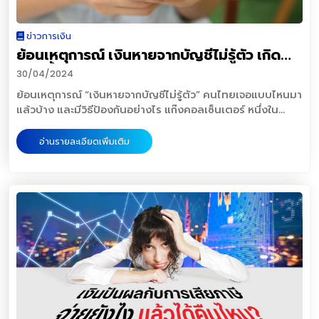
กลุ่มการพนันออนไลน์ เนื่องจากสะดวก ง่าย เล่นได้ทุกที่ ทุกเวลา
เฉพาะในบ่อนออนไลน์ มีเงินหมุนเวียนกว่า 100,000 ล้านบาท
ข่าวการเงิน
โดยมีนักพนันราว 2 ล้านคน ส่วนอีกเส้นทาง คือ “เส้นทางการ
ย้อนเหตุการณ์ เงินหายจากบัญชีไม่รู้ตัว เกิด
ลงทุน” กลับมีนักลงทุนเปิดบัญชีเพียง 2-3 ล้านราย(ไม่นับซ้ำ)
สมาชิกกองทุนต่างๆ 17-20 ล้านราย ลูกค้าที่ Active ซื้อขาย
อะไรขึ้น ป้องกันอย่างไร
30/04/2024
ผ่านระบบอินเทอร์เน็ต 400,000-600,000 คน มีมูลค่าเงิน
ย้อนเหตุการณ์ “เงินหายจากบัญชีไม่รู้ตัว” คนไทยเจอแบบไหนมา
หมุนเวียน ประมาณ 1-1.5 ล้านล้านบาท นี่เป็นโจทย์สำคัญของ
แล้วบ้าง และมีวิธีป้องกันอย่างไร แก๊งคอลเซ็นเตอร์ หนึ่งใน
ประเทศไทย ที่ต้องมีการพัฒนา ก้าวสู่ “การมีบริการทางการเงิน
มิจฉาชีพที่สังคมไทยเจอมาโดยตลอด ตั้งแต่ยุคของการเริ่มต้น
ที่เท่าเทียม” โดยในงานเปิดตัวแพลตฟอร์มเทรดหุ้นไร้ค่า
เทคโนโลยี มาจนถึงวันนี้ที่เทคโนโลยีก้าวหน้าขึ้นอย่างมาก ยิ่งใน
ธรรมเนียม โดยบริษัทหลักทรัพย์ ลิเบอเรเตอร์ จำกัด (มหาชน)
อ่านรายละเอียดเพิ่มเติม
ช่วงหลายเดือนที่ผ่านมา วิธีการหลอกลวงของเหล่าแก๊งคอล
ได้เชิญนักวิชาการและนักลงทุนเน้นมูลค่ามาพูดคุยถึงการแก้
เซ็นเตอร์ พัฒนาอย่างต่อเนื่อง ประหนึ่งโทรศัพท์สมาร์ตโฟนที่
โจทย์ดังกล่าว “นณริฏ พิศลยบุตร” นักวิชาการอาวุโส
คอยอัพเดตตัวเองให้เป็นเวอร์ชั่นใหม่ วิ่งตามเทคโนโลยีที่เปลี่ยน
สถาบันวิจัยเพื่อพัฒนาประเทศไทย (ทีดีอาร์ไอ) กล่าวว่า การ
ไปด้วย แม้ว่าทุกภาคส่วนจะพยายามช่วยเหลือให้ความรู้ เพื่อรู้ทัน
พัฒนาเส้นทางการลงทุน ต้องปรับโครงสร้าง ทั้งในฝั่งผู้ออม
กลโกงมากขึ้น แต่ในทุก ๆ วัน ยังมีผู้เสียหายจากการหลอกลวง
ต้องได้รับการปลูกฝังปัญหาลัทธิการบริโภคนิยม ความสำคัญ
ของแก๊งคอลเซ็นเตอร์อยู่ตลอด และเราทุกคนจะป้องกันได้
ของการออม และความรู้ด้านความเสี่ยงจากการลงทุน ขณะที่ฝั่ง
อย่างไร “ประชาชาติธุรกิจ” ชวนย้อนดูรูปแบบกลโกง เงินหาย
ภาคธุรกิจ ต้องมีผลิตภัณฑ์การออมที่หลากลาย ( Variety of
ไม่รู้ตัว พร้อมวิธีการป้องกัน ไม่ให้ตกเป็นเหยื่อคนต่อไป ทำแอปฯ
product) ทั้งผลตอบแทนและความเสี่ยง มีผลิตภัณฑ์ต่าง
ปลอม เพื่อดูดเงินจริง กลลวงมิจฉาชีพที่อาศัยการทำแอปพลิ
ประเทศ อีกทั้ง ต้องมีผลิตภัณฑ์การออมแบบคุ้มค่ากับเงินที่จ่าย
เคชั่นหนึ่งขึ้นมา ซึ่งอาศัยการส่งลิงก์ให้ดาวน์โหลดเท่านั้น ไม่มี
(Value for Money) ฝั่งตัวกลาง มี 2 ประเภท คือ 1. ตัวกลาง
การให้ดาวน์โหลดใน App Store บนมือถือ โดยไส้ในของแอปฯ
ประเภท transaction เน้นค่าฟีถูก หรือไม่มีค่าฟี และ2. ตัวกลาง