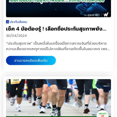
ประกันสังคม
เช็ค 4 ข้อต้องรู้ ! เลือกซื้อประกันสุขภาพยัง
ไง…ให้เหมาะกับตัวเอง
30/04/2024
“ประกันสุขภาพ” เป็นหนึ่งในเครื่องมือทางการเงินที่ช่วยบริหาร
ความเสี่ยงจากเหตุการณ์ไม่คาดฝันที่อาจเกิดขึ้นในอนาคต เพราะ
การรักษาพยาบาลทุกครั้งนำมาซึ่งค่าใช้จ่าย และอาจทำให้เงินเก็บ
หรือเงินที่เราสำรองไว้ใช้จ่ายลดลง ดังนั้น การซื้อประกันสุขภาพ
อ่านรายละเอียดเพิ่มเติม
จึงเป็นตัวช่วยสำคัญในการบริหารความเสี่ยงแต่การเลือกซื้อ
ประกันแต่ละครั้งไม่ใช่เรื่องง่าย มีกรมธรรม์หลากหลายให้เรา
เลือกซื้อ ซึ่งเงื่อนไขความคุ้มครองก็แตกต่างกันไป และมักจะมี
รายละเอียดยิบย่อยค่อนข้างมาก ดังนั้นก่อนตัดสินใจซื้อประกัน
สุขภาพ จึงควรศึกษาข้อมูลกรมธรรม์อย่างถี่ถ้วน วันนี้ Wealthy
Thai ก็มี 4 ข้อควรรู้ เพื่อให้ผู้อ่านเช็คตัวเอง ก่อนตัดสินใจซื้อ
ประกันสุขภาพมาฝาก1. ประเมินความเสี่ยงของตัวเองสิ่งที่ต้อง
ทำอย่างแรกคือประเมินความเสี่ยงของตัวเอง มีโรคทาง
พันธุกรรมและโรคประจำตัวหรือไม่ การใช้ชีวิตปัจจุบันเป็นอย่างไร
สภาพการทำงาน สภาพแวดล้อม ที่อยู่อาศัย มีความเสี่ยงที่จะก่อ