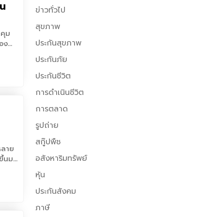
หน
ข่าวทั่วไป
สุขภาพ
ประกันสุขภาพ
ประกันภัย
ประกันชีวิต
การดำเนินชีวิต
การตลาด
รูปถ่าย
สกู๊ปพืช
ห้เวลา
นั้น
อสังหาริมทรัพย์
หุ้น
ประกันสังคม
ภาษี