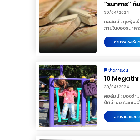
“ธนาคาร” กั
ของผู้เช่า อีกทั้งยังอำนวยความสะดวกด้วยพื้นที่จอดรถกว่า 708 คัน เป็นโครงการที่ตั้งอยู่บน
ถนนรัชดาภิเษก และยังเป็นจุดเชื่อมต่อกับโครงการรถไฟฟ้ามหานครสายสีน้ำเงินและสายสีส้ม
30/04/2024
เพื่อการคมนาคมที่
คอลัมน์​ : คุยฟุ้งเรื่
เซ็นเตอร์ ซึ่งอยู่ฝั่
ภายในของธนาคารนั้นเรียบร้อยดี แต่ไม่ได้ดูแล
และอาคาร เอไอเอ อีสต์ เกตเวย์
ลูกค้า หรือการด้อยค่าของสินทรัพย์นั้น ก็สามารถทำให้ธนาคารล้มไม่เป็นท่าได้ โดยปกติแล้ว
เน็คท์ ถูกออกแบบให้เป็นมิตรกับสิ่งแวดล้อมและคำนึงถึงความสะดวกสบายของผู้ใช้สอยอาคาร
กลยุทธ์การรับมือนั้น ธน
อ่านรายละเอียด
ตามเกณฑ์มาตรฐาน
เหตุการณ์ที่เกิดขึ้นล่าสุดในอเมริกานั้น จะ
WELL Building Standard ระดับโกลด์ ส
และอาจจะมีธนาคารท้องถิ่นใน
Longer, Better Lives – เพื่อสุขภาพและชีวิตที่ดีขึ้น” ซึ่งโครงกา
แบบนี้ด้วยปกติแล้ว ธนา
ความมุ่งมั่นในการสนับสนุ
ระมัดระวังเป็นพิเศษ แต่ธนาคาร
ข่าวการเงิน
เศรษฐกิจองค์รวม
เงินที่ได้จากเงินฝากเอา
10 Megathre
สินอยู่มาก พอดอกเบี้ยขึ้นก็เลยขาดทุนหนักเพราะต้องรับรู้เป็นขาดทุนออกมา ทั้ง ๆ ที่ตราสารหนี้
ที่ถืออยู่นั้นต้องการจะถือจนคร
30/04/2024
ครบกำหนดสัญญากัน
คอลัมน์ : มองข้ามช
เกิดอะไรที่เป็นแง่
ปีที่ผ่านมาโลกใบนี้เจอกับความไม่
มาจากการที่ระยะเ
อย่างไม่คาดคิด ไม่นานนี้ “Nouriel Roubini” ออกมาส่งสัญญาณเต
mismatch) ซึ่งไม่ควรเกิดขึ้น ธนาคารที่เลือกจะ misma
วงจรที่มืดมน (doom loop) จากความเสี่ยงใหญ่ (megathreats) หลายคนอาจพอได้ยินชื่อ
อ่านรายละเอียด
ต่ออายุไปเรื่อย ๆ (เหมือนที่เ
ท่านนี้ในฐานะศาสตราจารย์ด้า
ขณะที่ฝั่งสินทรัพย์นั้นก็ซื้อตร
เคยออกมาส่งสัญญาณเตือนภั
สูงกว่าตราสารหนี้ระยะสั้น) ทั้งนี้ ธนาคารใหญ่ ๆ นั้นจะมีการถูก
โลกกำลังจะเข้าสู่ doom loop จาก megathreats
stress test (การทดสอบภาวะวิกฤต) 