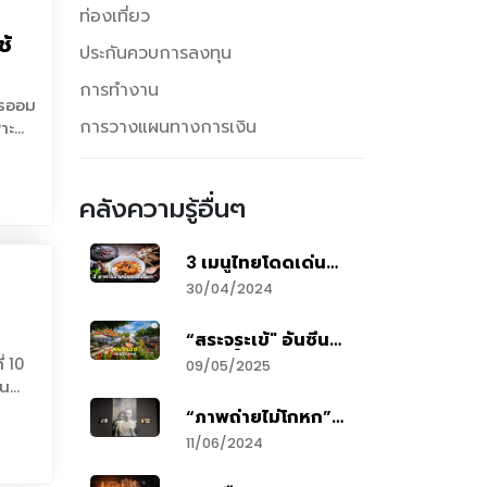
ท่องเที่ยว
ช้
ประกันควบการลงทุน
การทำงาน
ารออม
การวางแผนทางการเงิน
าะ
3.4
ช้จ่าย
ษียณ
คลังความรู้อื่นๆ
ไม่
3 เมนูไทยโดดเด่น
ัฐบาล
เว็บไซต์ระดับโลก
สนทนา
30/04/2024
แนะนำ ส่วนอาหาร
งอายุ”
ไทยติดอันดับ 17 ปี
ขภาพ
“สระจระเข้" อันซีน
2023
คม
วัดโพธิ์ งดงามราว
09/05/2025
สวนในวรรณคดี
สูง
“ภาพถ่ายไม่โกหก”
30 %
นิทรรศการว่าด้วย
11/06/2024
ทศไทย
รูปภาพ พร้อมตั้ง
่ค่า
คำถามการมาถึงของ