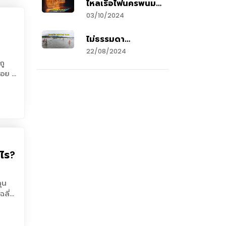
ไหลเรือไฟนครพนม
ารถ
AI
ำไร
2567 แสงแห่ง
ี
03/10/2024
ศรัทธาสู่เวทีโลก
เบี้ย
ี้ ผล
ไม่ธรรมดา
ู่
“Phangnga Bay
22/08/2024
SUP Fest 2024”
ถู
ห้มี
ตอกย้ำภาพลักษณ์
ื่อย ๆ
พังงาเมืองแห่ง Surf
ัญชี
an
Town
.2
ของ
 2565
ถู
2580
กล้ง”
ยู่ดี
รรม
ณภาพ
ต่อคน
บ
งไร?
มี
วิริ
ู้ป่วย
ะทรวง
ันตราย
้หลัง
่อหน้า
ออม
กำหนด
ขความ
น
00
รอง